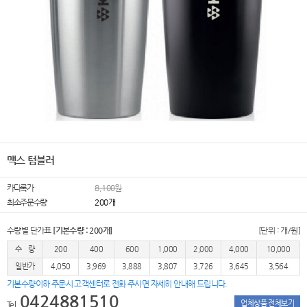
맥스 텀블러
카다록가
8,100원
최소주문수량
200개
수량별 단가표
[기본수량 : 200개]
[단위 : 개/원]
수 량
200
400
600
1,000
2,000
4,000
10,000
일반가
4,050
3,969
3,888
3,807
3,726
3,645
3,564
기본수량이하 주문시 고객센터로 전화 주시면 자세히 안내해 드립니다.
0424881510
업체상품 전체보기
Tel.