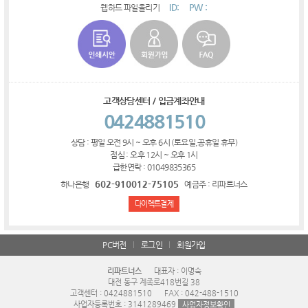
ID:
PW :
웹하드 파일올리기
고객상담센터 / 입금계좌안내
0424881510
상담 : 평일 오전 9시 ~ 오후 6시 (토요일,공휴일 휴무)
점심 : 오후 12시 ~ 오후 1시
급한연락 : 01049835365
602-910012-75105
하나은행
예금주 : 리파트너스
다이렉트결제
PC버전
로그인
회원가입
리파트너스
대표자 : 이명숙
대전 동구 계족로418번길 38
고객센터 : 0424881510
FAX : 042-488-1510
사업자등록번호 : 3141289469
사업자정보확인