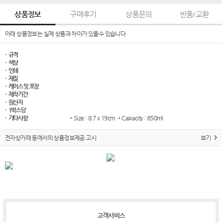
상품정보
구매후기
상품문의
반품/교환
아래 상품정보는 실제 상품과 차이가 있을수 있습니다
· 규격
· 색상
· 인쇄
· 재질
· 케이스 및 포장
· 제작기간
· 원산지
· 1박스당
· 기타사항
•Size : 8.7 x 19cm •Capacity : 650ml
전자상거래 등에서의 상품정보제공 고시
보기
고객서비스