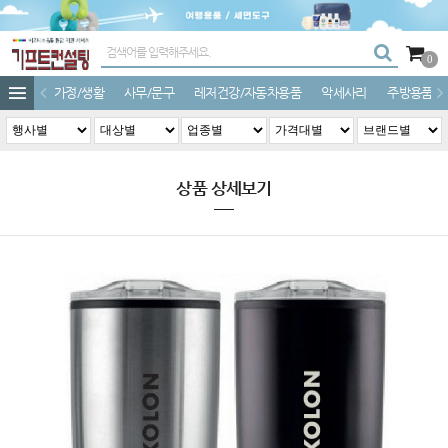
0
가정/생활
사무/문구
레저건강/자동차용품
악세사리
주방용품
상품 상세보기