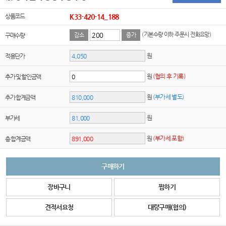
상품코드
K33-420-14_188
(기본수량 이하 주문시 전화요망)
구매수량
감소
증가
원
적용단가
원
(협의 후 기록)
추가 및 할인금액
원
(부가세 별도)
추가 합계금액
원
부가세
원
(부가세 포함)
총 합계금액
구매하기
장바구니
찜하기
견적서요청
대량구매(협의)