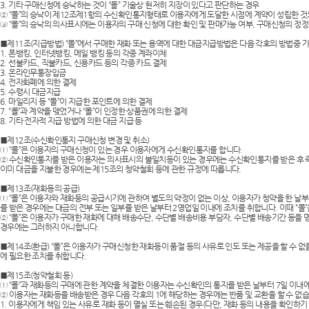
3. 기타 구매신청에 승낙하는 것이 “몰” 기술상 현저히 지장이 있다고 판단하는 경우
② “몰”의 승낙이 제12조제1항의 수신확인통지형태로 이용자에게 도달한 시점에 계약이 성립한 것
③ “몰”의 승낙의 의사표시에는 이용자의 구매 신청에 대한 확인 및 판매가능 여부, 구매신청의 정
보조배터리
■제11조(지급방법) “몰”에서 구매한 재화 또는 용역에 대한 대금지급방법은 다음 각호의 방법중 가
1. 폰뱅킹, 인터넷뱅킹, 메일 뱅킹 등의 각종 계좌이체
(
2. 선불카드, 직불카드, 신용카드 등의 각종 카드 결제
3. 온라인무통장입금
4. 전자화폐에 의한 결제
AP-100033
5. 수령시 대금지급
6. 마일리지 등 “몰”이 지급한 포인트에 의한 결제
7. “몰”과 계약을 맺었거나 “몰”이 인정한 상품권에 의한 결제
AP-100040
8. 기타 전자적 지급 방법에 의한 대금 지급 등
■제12조(수신확인통지 구매신청 변경 및 취소)
AP-100051
① “몰”은 이용자의 구매신청이 있는 경우 이용자에게 수신확인통지를 합니다.
② 수신확인통지를 받은 이용자는 의사표시의 불일치등이 있는 경우에는 수신확인통지를 받은 후 즉시
이미 대금을 지불한 경우에는 제15조의 청약철회 등에 관한 규정에 따릅니다.
AP-100031
■제13조(재화등의 공급)
① “몰”은 이용자와 재화등의 공급시기에 관하여 별도의 약정이 없는 이상, 이용자가 청약을 한 날부터
를 받은 경우에는 대금의 전부 또는 일부를 받은 날부터 2영업일 이내에 조치를 취합니다. 이때 “몰
AP-100013
② “몰”은 이용자가 구매한 재화에 대해 배송수단, 수단별 배송비용 부담자, 수단별 배송기간 등을 
경우에는 그러하지 아니합니다.
AP-100049
■제14조(환급) “몰”은 이용자가 구매신청한 재화등이 품절 등의 사유로 인도 또는 제공을 할 수
에 필요한 조치를 취합니다.
AP-100029
■제15조(청약철회 등)
① “몰”과 재화등의 구매에 관한 계약을 체결한 이용자는 수신확인의 통지를 받은 날부터 7일 이내에
② 이용자는 재화등을 배송받은 경우 다음 각호의 1에 해당하는 경우에는 반품 및 교환을 할 수 없습
AP-100100
1. 이용자에게 책임 있는 사유로 재화 등이 멸실 또는 훼손된 경우(다만, 재화 등의 내용을 확인하