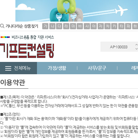
보조배터리
가나다라순 상품찾기
가
나
다
라
마
바
사
아
자
차
카
타
파
하
(
AP-100033
AP-100040
전체메뉴
가정/생활
사무/문구
레
AP-100051
이용약관
AP-100031
■제1조(목적) 이 약관은 ' 리파트너스(이하 “회사”)(전자상거래 사업자)가 운영하는 ' 리파트너스'
AP-100013
사항을 규정함을 목적으로 합니다.
※「PC통신, 무선 등을 이용하는 전자상거래에 대해서도 그 성질에 반하지 않는 한 이 약관을 준용합
■제2조(정의)
AP-100049
① “몰”이란 회사가 재화 또는 용역(이하 “재화등”이라 함)을 이용자에게 제공하기 위하여 컴퓨
다.
② “이용자”란 “몰”에 접속하여 이 약관에 따라 “몰”이 제공하는 서비스를 받는 회원 및 비회원을 말
AP-100029
③ ‘회원’이라 함은 “몰”에 개인정보를 제공하여 회원등록을 한 자로서, “몰”의 정보를 지속적으로 
④ ‘비회원’이라 함은 회원에 가입하지 않고 “몰”이 제공하는 서비스를 이용하는 자를 말합니다.