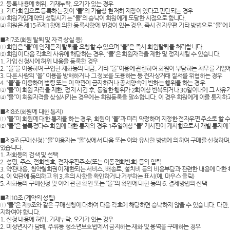
AP-100055
2. 등록 내용에 허위, 기재누락, 오기가 있는 경우
3. 기타 회원으로 등록하는 것이 “몰”의 기술상 현저히 지장이 있다고 판단되는 경우
③ 회원가입계약의 성립시기는 “몰”의 승낙이 회원에게 도달한 시점으로 합니다.
AP-100032
④ 회원은 제15조제1항에 의한 등록사항에 변경이 있는 경우, 즉시 전자우편 기타 방법으로 “몰”에
■제7조(회원 탈퇴 및 자격 상실 등)
① 회원은 “몰”에 언제든지 탈퇴를 요청할 수 있으며 “몰”은 즉시 회원탈퇴를 처리합니다.
usb
② 회원이 다음 각호의 사유에 해당하는 경우, “몰”은 회원자격을 제한 및 정지시킬 수 있습니다.
1. 가입 신청시에 허위 내용을 등록한 경우
2. “몰”을 이용하여 구입한 재화등의 대금, 기타 “몰”이용에 관련하여 회원이 부담하는 채무를 기일
AP-100003
3. 다른 사람의 “몰” 이용을 방해하거나 그 정보를 도용하는 등 전자상거래 질서를 위협하는 경우
4. “몰”을 이용하여 법령 또는 이 약관이 금지하거나 공서양속에 반하는 행위를 하는 경우
③ “몰”이 회원 자격을 제한, 정지 시킨 후, 동일한 행위가 2회이상 반복되거나 30일이내에 그 사
AP-100062
④ “몰”이 회원자격을 상실시키는 경우에는 회원등록을 말소합니다. 이 경우 회원에게 이를 통지하고
■제8조(회원에 대한 통지)
AP-100073
① “몰”이 회원에 대한 통지를 하는 경우, 회원이 “몰”과 미리 약정하여 지정한 전자우편 주소로 할 
② “몰”은 불특정다수 회원에 대한 통지의 경우 1주일이상 “몰” 게시판에 게시함으로서 개별 통지에
AP-100185
■제9조(구매신청) “몰”이용자는 “몰”상에서 다음 또는 이와 유사한 방법에 의하여 구매를 신청하며,
있습니다.
1. 재화등의 검색 및 선택
AP-100067
2. 성명, 주소, 전화번호, 전자우편주소(또는 이동전화번호) 등의 입력
3. 약관내용, 청약철회권이 제한되는 서비스, 배송료, 설치비 등의 비용부담과 관련한 내용에 대한
4. 이 약관에 동의하고 위 3.호의 사항을 확인하거나 거부하는 표시(예, 마우스 클릭)
AP-100053
5. 재화등의 구매신청 및 이에 관한 확인 또는 “몰”의 확인에 대한 동의 6. 결제방법의 선택
■제10조 (계약의 성립)
① “몰”은 제9조와 같은 구매신청에 대하여 다음 각호에 해당하면 승낙하지 않을 수 있습니다. 다
AP-100068
지하여야 합니다.
1. 신청 내용에 허위, 기재누락, 오기가 있는 경우
2. 미성년자가 담배, 주류등 청소년보호법에서 금지하는 재화 및 용역을 구매하는 경우
AP-100020