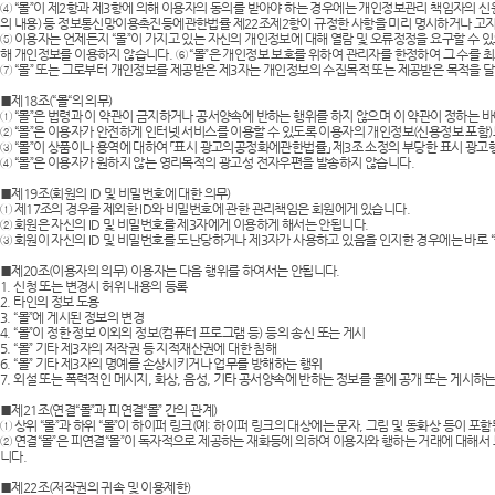
④ “몰”이 제2항과 제3항에 의해 이용자의 동의를 받아야 하는 경우에는 개인정보관리 책임자의 신원
의 내용) 등 정보통신망이용촉진등에관한법률 제22조제2항이 규정한 사항을 미리 명시하거나 고지
AP-100032
⑤ 이용자는 언제든지 “몰”이 가지고 있는 자신의 개인정보에 대해 열람 및 오류정정을 요구할 수 있
해 개인정보를 이용하지 않습니다. ⑥ “몰”은 개인정보 보호를 위하여 관리자를 한정하여 그 수를 
⑦ “몰” 또는 그로부터 개인정보를 제공받은 제3자는 개인정보의 수집목적 또는 제공받은 목적을 
usb
■제18조(“몰“의 의무)
① “몰”은 법령과 이 약관이 금지하거나 공서양속에 반하는 행위를 하지 않으며 이 약관이 정하는 
AP-100003
② “몰”은 이용자가 안전하게 인터넷 서비스를 이용할 수 있도록 이용자의 개인정보(신용정보 포함
③ “몰”이 상품이나 용역에 대하여 「표시 광고의공정화에관한법률」 제3조 소정의 부당한 표시 광고
④ “몰”은 이용자가 원하지 않는 영리목적의 광고성 전자우편을 발송하지 않습니다.
AP-100062
■제19조(회원의 ID 및 비밀번호에 대한 의무)
① 제17조의 경우를 제외한 ID와 비밀번호에 관한 관리책임은 회원에게 있습니다.
AP-100073
② 회원은 자신의 ID 및 비밀번호를 제3자에게 이용하게 해서는 안됩니다.
③ 회원이 자신의 ID 및 비밀번호를 도난당하거나 제3자가 사용하고 있음을 인지한 경우에는 바로 “
AP-100185
■제20조(이용자의 의무) 이용자는 다음 행위를 하여서는 안됩니다.
1. 신청 또는 변경시 허위 내용의 등록
2. 타인의 정보 도용
3. “몰”에 게시된 정보의 변경
AP-100067
4. “몰”이 정한 정보 이외의 정보(컴퓨터 프로그램 등) 등의 송신 또는 게시
5. “몰” 기타 제3자의 저작권 등 지적재산권에 대한 침해
6. “몰” 기타 제3자의 명예를 손상시키거나 업무를 방해하는 행위
AP-100053
7. 외설 또는 폭력적인 메시지, 화상, 음성, 기타 공서양속에 반하는 정보를 몰에 공개 또는 게시하
■제21조(연결“몰”과 피연결“몰” 간의 관계)
AP-100068
① 상위 “몰”과 하위 “몰”이 하이퍼 링크(예: 하이퍼 링크의 대상에는 문자, 그림 및 동화상 등이 포
② 연결“몰”은 피연결“몰”이 독자적으로 제공하는 재화등에 의하여 이용자와 행하는 거래에 대해서
니다.
AP-100020
■제22조(저작권의 귀속 및 이용제한)