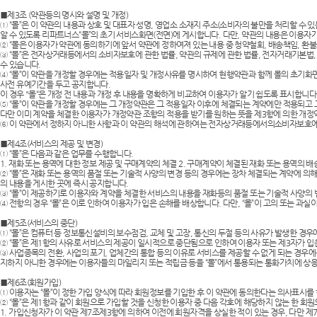
AP-100100
■제3조 (약관등의 명시와 설명 및 개정)
① “몰”은 이 약관의 내용과 상호 및 대표자 성명, 영업소 소재지 주소(소비자의 불만을 처리할 
알 수 있도록 리파트너스“몰”의 초기 서비스화면(전면)에 게시합니다. 다만, 약관의 내용은 이용자가
AP-100017
② “몰은 이용자가 약관에 동의하기에 앞서 약관에 정하여져 있는 내용 중 청약철회, 배송책임, 환
③ “몰”은 전자상거래등에서의 소비자보호에 관한 법률, 약관의 규제에 관한 법률, 전자거래기본법
수 있습니다.
AP-100028
④ “몰”이 약관을 개정할 경우에는 적용일자 및 개정사유를 명시하여 현행약관과 함께 몰의 초기화
사전 유예기간을 두고 공지합니다.
이 경우 "몰“은 개정 전 내용과 개정 후 내용을 명확하게 비교하여 이용자가 알기 쉽도록 표시합니다
AP-100110
⑤ “몰”이 약관을 개정할 경우에는 그 개정약관은 그 적용일자 이후에 체결되는 계약에만 적용되고
다만 이미 계약을 체결한 이용자가 개정약관 조항의 적용을 받기를 원하는 뜻을 제3항에 의한 개정약
⑥ 이 약관에서 정하지 아니한 사항과 이 약관의 해석에 관하여는 전자상거래등에서의소비자보호
AP-100048
■제4조(서비스의 제공 및 변경)
① “몰”은 다음과 같은 업무를 수행합니다.
1. 재화 또는 용역에 대한 정보 제공 및 구매계약의 체결 2. 구매계약이 체결된 재화 또는 용역의 배송 
AP-100015
② “몰”은 재화 또는 용역의 품절 또는 기술적 사양의 변경 등의 경우에는 장차 체결되는 계약에 의
의 내용을 게시한 곳에 즉시 공지합니다.
③ “몰”이 제공하기로 이용자와 계약을 체결한 서비스의 내용을 재화등의 품절 또는 기술적 사양의 
AP-100038
④ 전항의 경우 “몰”은 이로 인하여 이용자가 입은 손해를 배상합니다. 다만, “몰”이 고의 또는 
■제5조(서비스의 중단)
AP-100079
① “몰”은 컴퓨터 등 정보통신설비의 보수점검, 교체 및 고장, 통신의 두절 등의 사유가 발생한 경
② “몰”은 제1항의 사유로 서비스의 제공이 일시적으로 중단됨으로 인하여 이용자 또는 제3자가 입
③ 사업종목의 전환, 사업의 포기, 업체간의 통합 등의 이유로 서비스를 제공할 수 없게 되는 경우에는
AP-100109
지하지 아니한 경우에는 이용자들의 마일리지 또는 적립금 등을 “몰”에서 통용되는 통화가치에 상
■제6조(회원가입)
AP-100103
① 이용자는 “몰”이 정한 가입 양식에 따라 회원정보를 기입한 후 이 약관에 동의한다는 의사표시
② “몰”은 제1항과 같이 회원으로 가입할 것을 신청한 이용자 중 다음 각호에 해당하지 않는 한 회
1. 가입신청자가 이 약관 제7조제3항에 의하여 이전에 회원자격을 상실한 적이 있는 경우, 다만 제