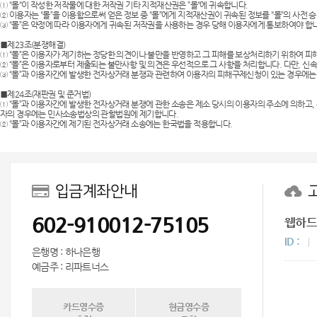
① “몰“이 작성한 저작물에 대한 저작권 기타 지적재산권은 ”몰“에 귀속합니다.
보조배터리
② 이용자는 “몰”을 이용함으로써 얻은 정보 중 “몰”에게 지적재산권이 귀속된 정보를 “몰”의 사전
③ “몰”은 약정에 따라 이용자에게 귀속된 저작권을 사용하는 경우 당해 이용자에게 통보하여야 합
■제23조(분쟁해결)
① “몰”은 이용자가 제기하는 정당한 의견이나 불만을 반영하고 그 피해를 보상처리하기 위하여 
② “몰”은 이용자로부터 제출되는 불만사항 및 의견은 우선적으로 그 사항을 처리합니다. 다만, 신
③ “몰”과 이용자간에 발생한 전자상거래 분쟁과 관련하여 이용자의 피해구제신청이 있는 경우에는
■제24조(재판권 및 준거법)
① “몰”과 이용자간에 발생한 전자상거래 분쟁에 관한 소송은 제소 당시의 이용자의 주소에 의하고,
자의 경우에는 민사소송법상의 관할법원에 제기합니다.
② “몰”과 이용자간에 제기된 전자상거래 소송에는 한국법을 적용합니다.
입금계좌안내
602-910012-75105
웹하드
ID :
은행명 : 하나은행
예금주 : 리파트너스
카드영수증
현금영수증