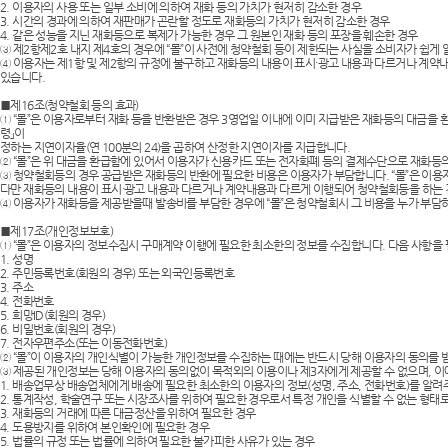
2. 이용자의 사용 또는 일부 소비에 의하여 재화 등의 가치가 현저히 감소한 경우
3. 시간의 경과에 의하여 재판매가 곤란할 정도로 재화등의 가치가 현저히 감소한 경우
AP-100017
4. 같은 성능을 지닌 재화등으로 복제가 가능한 경우 그 원본인 재화 등의 포장을 훼손한 경우
③ 제2항제2호 내지 제4호의 경우에 “몰”이 사전에 청약철회 등이 제한되는 사실을 소비자가 쉽
④ 이용자는 제1항 및 제2항의 규정에 불구하고 재화등의 내용이 표시·광고 내용과 다르거나 계약내용
AP-100028
있습니다.
■제16조(청약철회 등의 효과)
① “몰”은 이용자로부터 재화 등을 반환받은 경우 3영업일 이내에 이미 지급받은 재화등의 대금을 
AP-100110
령」이
정하는 지연이자율(연 100분의 24)을 곱하여 산정한 지연이자를 지급합니다.
② “몰”은 위 대금을 환급함에 있어서 이용자가 신용카드 또는 전자화폐 등의 결제수단으로 재화등
AP-100048
③ 청약철회등의 경우 공급받은 재화등의 반환에 필요한 비용은 이용자가 부담합니다. “몰”은 이
다만 재화등의 내용이 표시·광고 내용과 다르거나 계약내용과 다르게 이행되어 청약철회등을 하는 경
④ 이용자가 재화등을 제공받을때 발송비를 부담한 경우에 “몰”은 청약철회시 그 비용을 누가 부
AP-100015
■제17조(개인정보보호)
① “몰”은 이용자의 정보수집시 구매계약 이행에 필요한 최소한의 정보를 수집합니다. 다음 사항을
AP-100038
1. 성명
2. 주민등록번호(회원의 경우) 또는 외국인등록번호
3. 주소
AP-100079
4. 전화번호
5. 희망ID(회원의 경우)
6. 비밀번호(회원의 경우)
AP-100109
7. 전자우편주소(또는 이동전화번호)
② “몰”이 이용자의 개인식별이 가능한 개인정보를 수집하는 때에는 반드시 당해 이용자의 동의를 
③ 제공된 개인정보는 당해 이용자의 동의없이 목적외의 이용이나 제3자에게 제공할 수 없으며, 이에
AP-100103
1. 배송업무상 배송업체에게 배송에 필요한 최소한의 이용자의 정보(성명, 주소, 전화번호)를 알려
2. 통계작성, 학술연구 또는 시장조사를 위하여 필요한 경우로서 특정 개인을 식별할 수 없는 형태
3. 재화등의 거래에 따른 대금정산을 위하여 필요한 경우
4. 도용방지를 위하여 본인확인에 필요한 경우
AP-100055
5. 법률의 규정 또는 법률에 의하여 필요한 불가피한 사유가 있는 경우