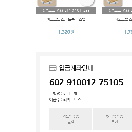
K33-211-07-01_233
K33-
상품코드 :
상품코드 :
이노그랩 스마트톡 파스텔
이노그랩 스
1,320
1,7
원
입금계좌안내
602-910012-75105
은행명 : 하나은행
예금주 : 리파트너스
카드영수증
현금영수증
출력
조회