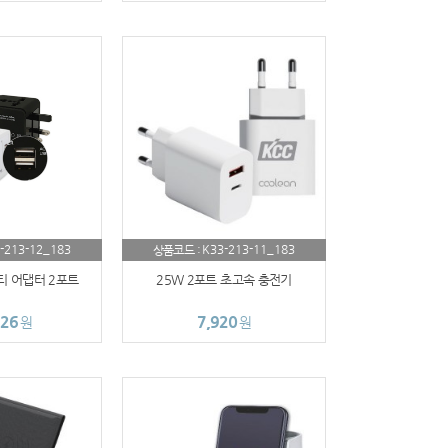
-213-12_183
K33-213-11_183
상품코드 :
티 어댑터 2포트
25W 2포트 초고속 충전기
326
7,920
원
원