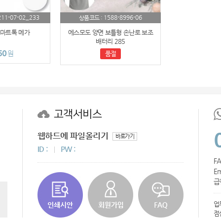
211-07-02_233
1588-8996-06
상품코드 :
마트톡 메가
에스모도 양면 보틀형 손난로 보조
배터리 285
60
원
품절
고객서비스
웹하드에 파일올리기
바로가기
ID :
PW :
FA
Em
급
업
점