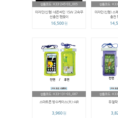
K33-245-03_005
K33
상품코드 :
상품코드 :
미자인(신형) 네온싸인 15W 고속무
미자인(신형) 스
선충전 펜꽂이
충전 
16,500
14,
원
K33-131-03_087
K33
상품코드 :
상품코드 :
스마트폰 방수케이스(大)-AIR
듀얼락
3,960
3,8
원