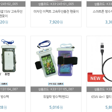
-245-02_005
K33-245-01_005
K33
상품코드 :
상품코드 :
(
페셜15W 고속무선
미자인 이펙트 고속무선충전 펜꽂이
스마트폰 방수케
펜꽂이
AP-100033
520
7,920
3,3
원
원
AP-100040
AP-100051
AP-100031
AP-100013
AP-100049
AP-100029
-131-04_087
K33-131-05_087
K33
상품코드 :
상품코드 :
 방수팩
듀얼락 방수팩(밴드)
65W 4in1 멀
AP-100100
28
5,016
5,8
원
원
AP-100017