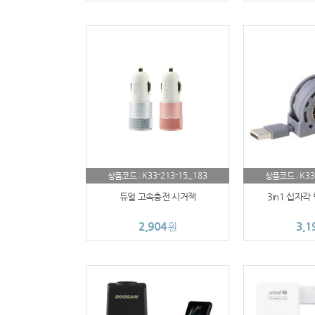
K33-213-15_183
K33
상품코드 :
상품코드 :
듀얼 고속충전 시거잭
3in1 십자각
2,904
3,1
원