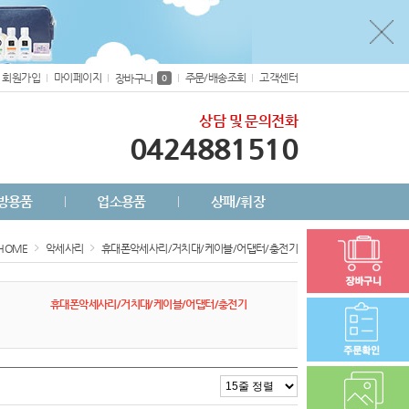
회원가입
마이페이지
주문/배송조회
고객센터
장바구니
0
상담 및 문의전화
0424881510
방용품
업소용품
상패/휘장
HOME
악세사리
휴대폰악세사리/거치대/케이블/어댑터/충전기
휴대폰악세사리/거치대/케이블/어댑터/충전기