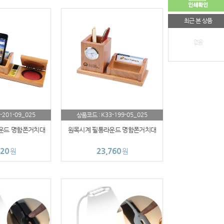
최근 본 상품
없음
-201-09_025
K33-199-05_025
상품코드 :
운드 명함폰거치대
원목시계 필통라운드 명함폰거치대
420
23,760
원
원