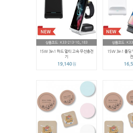
K33-213-10_183
K33
상품코드 :
상품코드 :
15W 3in1 하드 멀티 고속 무선충전
15W 3in1 폴딩
기
전
19,140
16,
원