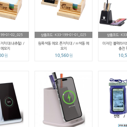
AP-100032
usb
AP-100003
199-01-02_025
K33-199-01-01_025
K33
상품코드 :
상품코드 :
AP-100062
거치대(내츄럴) /
원목색동 메모 폰거치대 / ⓐ색동 메
미자인 블랙라이트
 메모지
모지
충전 
AP-100073
00
10,560
10,
원
원
AP-100185
AP-100067
AP-100053
AP-100068
AP-100020
보조배터리