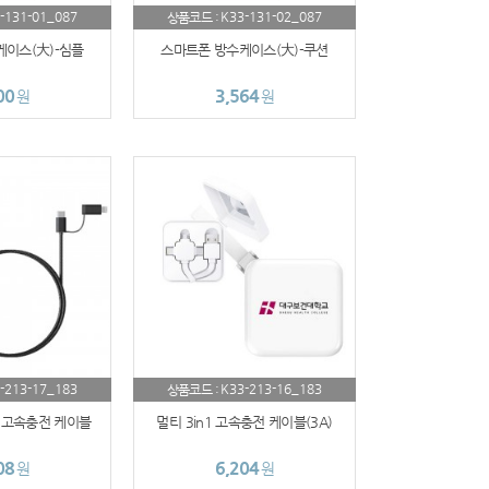
-131-01_087
K33-131-02_087
상품코드 :
이스(大)-심플
스마트폰 방수케이스(大)-쿠션
00
3,564
원
원
-213-17_183
K33-213-16_183
상품코드 :
티 고속충전 케이블
멀티 3in1 고속충전 케이블(3A)
08
6,204
원
원