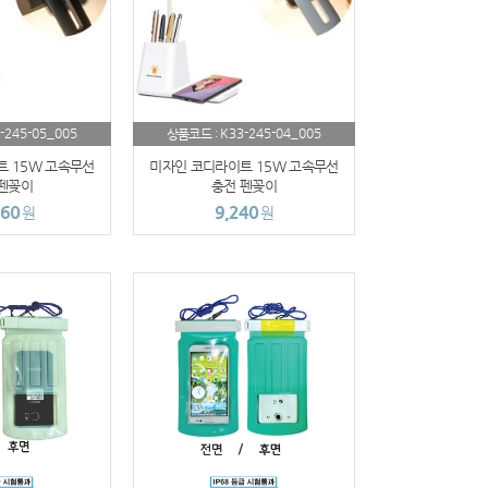
-245-05_005
K33-245-04_005
상품코드 :
 15W 고속무선
미자인 코디라이트 15W 고속무선
펜꽂이
충전 펜꽂이
560
9,240
원
원