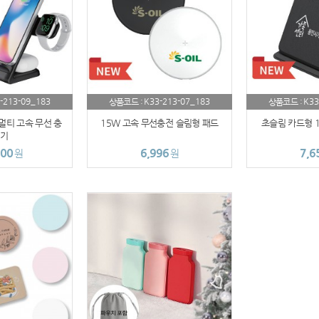
usb
AP-100003
AP-100062
-213-09_183
K33-213-07_183
K33
상품코드 :
상품코드 :
AP-100073
 멀티 고속 무선 충
15W 고속 무선충전 슬림형 패드
초슬림 카드형 
기
AP-100185
500
6,996
7,6
원
원
AP-100067
AP-100053
AP-100068
AP-100020
보조배터리