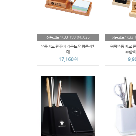
K33-199-04_025
K33-
상품코드 :
상품코드 :
색동메모 펜꽂이 라운드 명함폰거치
원목색동 메모 폰
대
ⓑ흰색
17,160
9,9
원