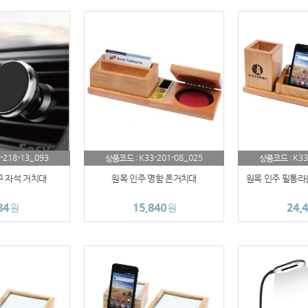
AP-100017
AP-100028
AP-100110
AP-100048
AP-100015
-218-13_093
K33-201-08_025
K33
상품코드 :
상품코드 :
AP-100038
 자석 거치대
원목 인주 명함 폰거치대
원목 인주 필통라
AP-100079
84
15,840
24,
원
원
AP-100109
AP-100103
AP-100055