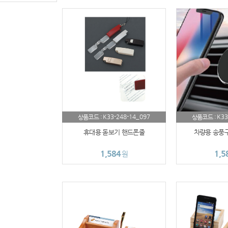
K33-248-14_097
K33
상품코드 :
상품코드 :
휴대용 돋보기 핸드폰줄
차량용 송풍구
1,584
1,5
원