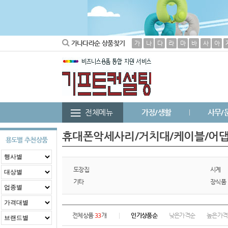
가나다라순 상품찾기
가
나
다
라
마
바
사
아
전체메뉴
가정/생활
사무/
휴대폰악세사리/거치대/케이블/어
용도별 추천상품
도장집
시계
기타
장식품
전체상품
33
개
인기상품순
낮은가격순
높은가격