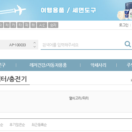
보조배터리
(
자
차
카
타
파
하
A-Z
숫자
로그인
AP-100033
AP-100040
AP-100051
문구
레저건강/자동차용품
악세사리
주
AP-100031
댑터/충전기
AP-100013
AP-100049
열쇠고리/피리
AP-100029
AP-100100
순
후기많은순
최근등록순