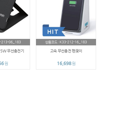
-213-06_183
K33-212-16_183
상품코드 :
15W 무선충전기
고속 무선충전 펜꽂이
56
16,698
원
원