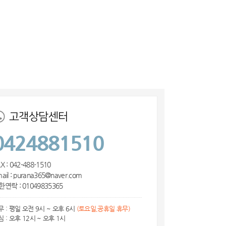
고객상담센터
0424881510
X : 042-488-1510
ail : purana365@naver.com
한연락 : 01049835365
무 : 평일 오전 9시 ~ 오후 6시
(토요일,공휴일 휴무)
심 : 오후 12시 ~ 오후 1시