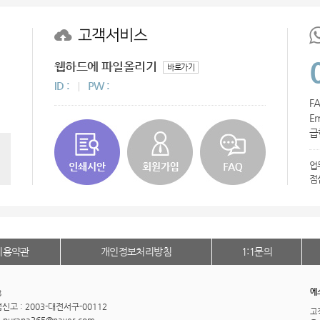
AP-100055
고객서비스
AP-100032
웹하드에 파일올리기
usb
바로가기
ID :
PW :
AP-100003
FA
Em
AP-100062
급
AP-100073
업
점
AP-100185
AP-100067
이용약관
개인정보처리방침
1:1문의
AP-100053
AP-100068
에
8
고 : 2003-대전서구-00112
고
AP-100020