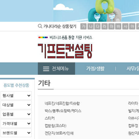
가나다라순 상품찾기
가
나
다
라
마
바
사
아
전체메뉴
가정/생활
사무/
기타
용도별 추천상품
네프킨/네프킨함/티슈함
라이타
박스/봉투/쇼핑백/케이스
빌지(계
스티커
이쑤시
컵받침(코스타)
컵뚜껑
전단지/브로셔/인쇄
원산지