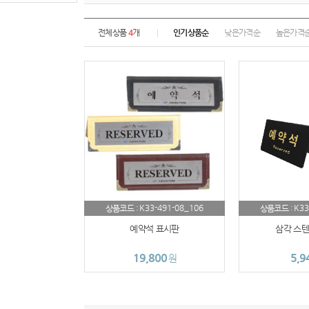
전체상품
4
개
인기상품순
낮은가격순
높은가격
K33-491-08_106
K33
상품코드 :
상품코드 :
예약석 표시판
삼각 스텐
19,800
5,9
원