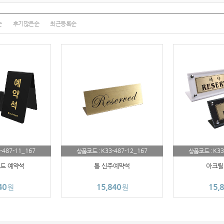
AP-100100
순
후기많은순
최근등록순
AP-100017
AP-100028
AP-100110
AP-100048
AP-100015
AP-100038
-487-11_167
K33-487-12_167
K33
상품코드 :
상품코드 :
AP-100079
드 예약석
통 신주예약석
아크릴
AP-100109
40
15,840
15,
원
원
AP-100103