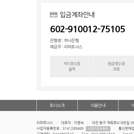
입금계좌안내
602-910012-75105
은행명 : 하나은행
예금주 : 리파트너스
카드영수증
현금영수증
출력
조회
회사소개
이용안내
리파트너스
대표자 : 이명숙
대전 동구 계족로418번길 3
사업자등록번호 : 3141289469
통신판매업신
사업자정보확인