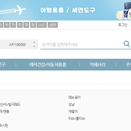
보조배터리
자
차
카
타
파
하
A-Z
숫자
로그인
(
AP-100033
AP-100040
문구
레저건강/자동차용품
악세사리
주
AP-100051
AP-100031
AP-100013
메뉴꽂이
산서)/빌지패드
성냥
AP-100049
개/면봉
재떨이
티슈/물티슈
AP-100029
표시판