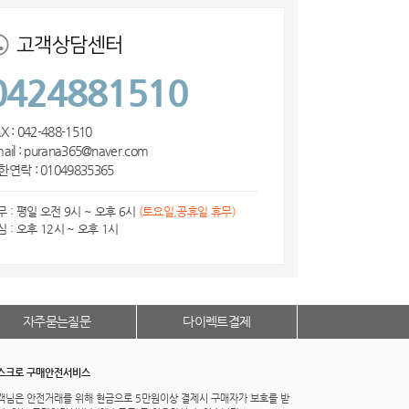
고객상담센터
0424881510
X : 042-488-1510
ail : purana365@naver.com
한연락 : 01049835365
무 : 평일 오전 9시 ~ 오후 6시
(토요일,공휴일 휴무)
심 : 오후 12시 ~ 오후 1시
자주묻는질문
다이렉트결제
스크로 구매안전서비스
객님은 안전거래를 위해 현금으로 5만원이상 결제시 구매자가 보호를 받