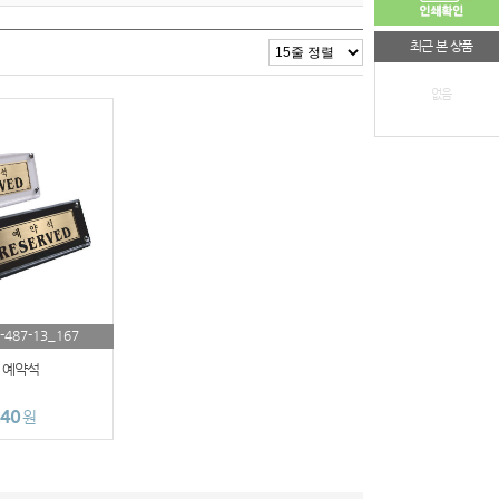
최근 본 상품
없음
-487-13_167
 예약석
840
원