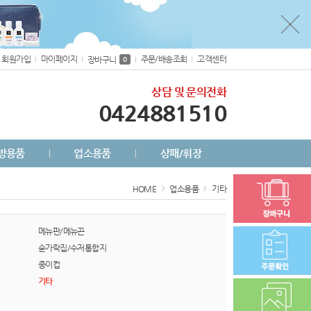
회원가입
마이페이지
주문/배송조회
고객센터
장바구니
0
상담 및 문의전화
0424881510
방용품
업소용품
상패/휘장
HOME
업소용품
기타
메뉴판/메뉴끈
숟가락집/수저통합지
종이컵
기타