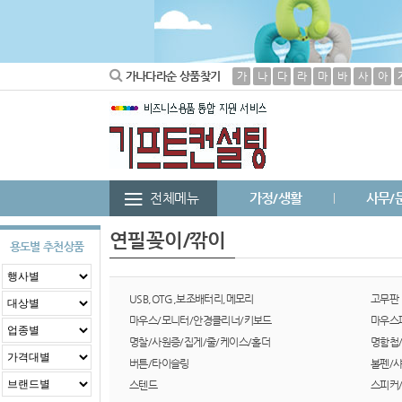
가나다라순 상품찾기
가
나
다
라
마
바
사
아
전체메뉴
가정/생활
사무/
연필꽂이/깎이
용도별 추천상품
USB,OTG,보조배터리,메모리
고무판
마우스/모니터/안경클리너/키보드
마우스
명찰/사원증/집게/줄/케이스/홀더
명함첩
버튼/타이슬링
볼펜/
스텐드
스피커