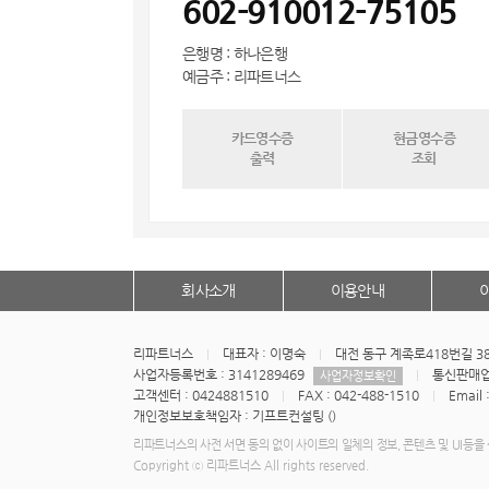
602-910012-75105
은행명 : 하나은행
예금주 : 리파트너스
카드영수증
현금영수증
출력
조회
회사소개
이용안내
리파트너스
대표자 : 이명숙
대전 동구 계족로418번길 3
사업자등록번호 : 3141289469
통신판매업신
사업자정보확인
고객센터 : 0424881510
FAX : 042-488-1510
Email 
개인정보보호책임자 : 기프트컨설팅 ()
리파트너스의 사전 서면 동의 없이 사이트의 일체의 정보, 콘텐츠 및 UI등을 
Copyright ⓒ 리파트너스 All rights reserved.