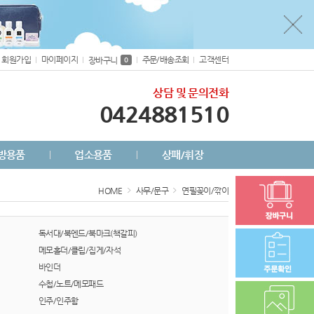
회원가입
마이페이지
주문/배송조회
고객센터
장바구니
0
상담 및 문의전화
0424881510
방용품
업소용품
상패/휘장
HOME
사무/문구
연필꽂이/깎이
독서대/북엔드/북마크(책갈피)
메모홀더/클립/집게/자석
바인더
수첩/노트/메모패드
인주/인주함