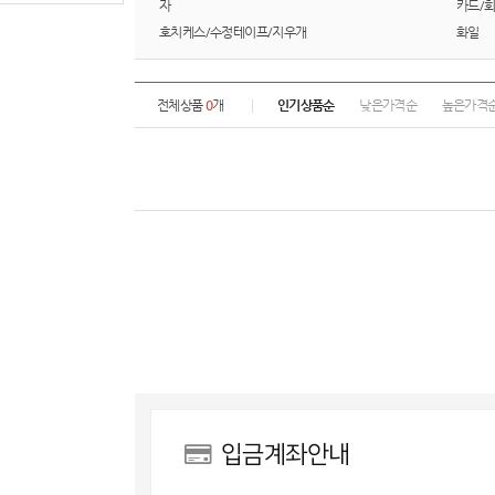
자
카드/
호치케스/수정테이프/지우개
화일
전체상품
0
개
인기상품순
낮은가격순
높은가격
입금계좌안내