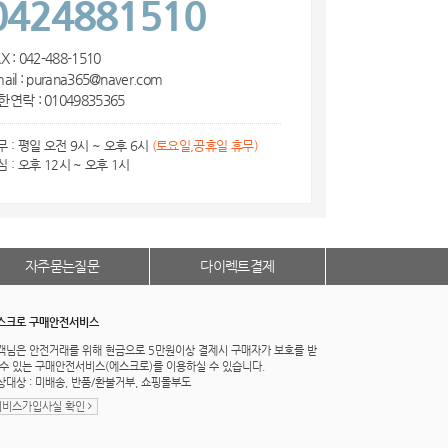
0424881510
X : 042-488-1510
ail : purana365@naver.com
한연락 : 01049835365
무 : 평일 오전 9시 ~ 오후 6시
(토요일,공휴일 휴무)
심 : 오후 12시 ~ 오후 1시
자주묻는질문
다이렉트결제
스크로 구매안전서비스
객님은 안전거래를 위해 현금으로 5만원이상 결제시 구매자가 보호를 받
 수 있는 구매안전서비스(에스크로)를 이용하실 수 있습니다.
상대상 : 미배송, 반품/환불거부, 쇼핑몰부도
서비스가입사실 확인