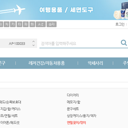
보조배터리
자
차
카
타
파
하
A-Z
숫자
로그인
(
AP-100033
AP-100040
문구
레저건강/자동차용품
악세사리
주
AP-100051
AP-100031
AP-100013
다이어리
패드/손목보호대
메모지/함
AP-100049
/지갑/함/케이스
문구세트
샤프/연필/세트
상장케이스/용지/액자
AP-100029
/이어폰/헤드셋
연필꽂이/깎이