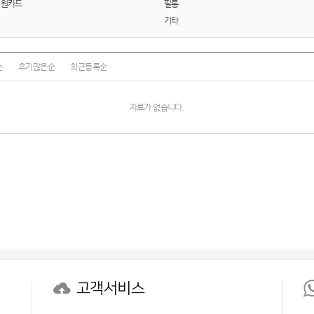
회원카드
필통
AP-100100
기타
AP-100017
순
후기많은순
최근등록순
AP-100028
AP-100110
자료가 없습니다.
AP-100048
AP-100015
AP-100038
AP-100079
AP-100109
고객서비스
AP-100103