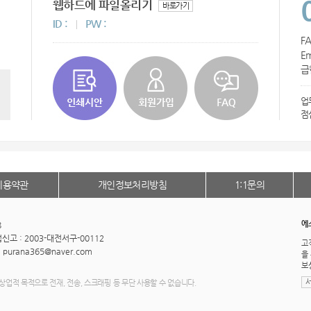
AP-100055
웹하드에 파일올리기
바로가기
ID :
PW :
AP-100032
FA
Em
usb
급
AP-100003
업
점
AP-100062
AP-100073
이용약관
개인정보처리방침
1:1문의
AP-100185
AP-100067
에
8
고 : 2003-대전서구-00112
고
AP-100053
: purana365@naver.com
을
보
AP-100068
상업적 목적으로 전재, 전송, 스크래핑 등 무단 사용할 수 없습니다.
AP-100020