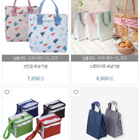
K33-361-12_325
K33-361-13_325
상품코드 :
상품코드 :
선인장 보냉 가방
스트라이프 보냉가방
7,656
6,600
원
원