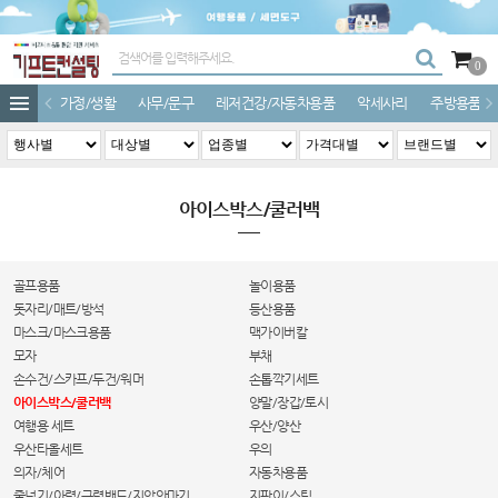
0
가정/생활
사무/문구
레저건강/자동차용품
악세사리
주방용품
아이스박스/쿨러백
골프용품
놀이용품
돗자리/매트/방석
등산용품
마스크/마스크용품
맥가이버칼
모자
부채
손수건/스카프/두건/워머
손톱깍기세트
아이스박스/쿨러백
양말/장갑/토시
여행용 세트
우산/양산
우산타올세트
우의
의자/체어
자동차용품
줄넘기/아령/근력밴드/지압안마기
지팡이/스틱