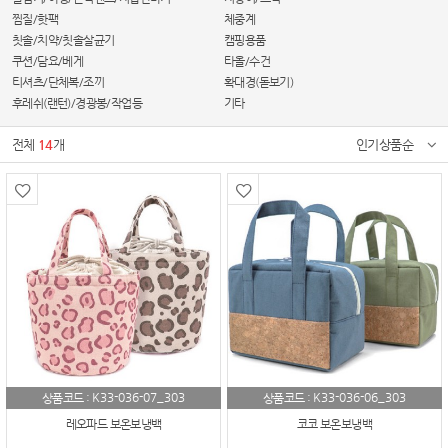
찜질/핫팩
체중계
칫솔/치약/칫솔살균기
캠핑용품
쿠션/담요/베게
타올/수건
티셔츠/단체복/조끼
확대경(돋보기)
후레쉬(랜턴)/경광봉/작업등
기타
전체
14
개
인기상품순
K33-036-07_303
K33-036-06_303
상품코드 :
상품코드 :
레오파드 보온보냉백
코코 보온보냉백