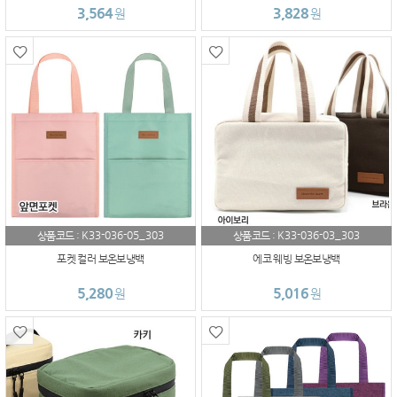
3,564
3,828
원
원
K33-036-05_303
K33-036-03_303
상품코드 :
상품코드 :
포켓 컬러 보온보냉백
에코 웨빙 보온보냉백
5,280
5,016
원
원