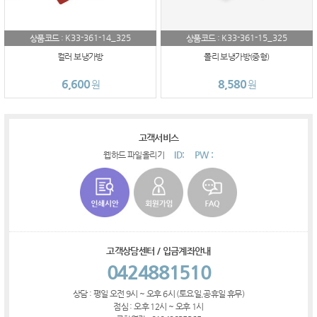
K33-361-14_325
K33-361-15_325
상품코드 :
상품코드 :
컬러 보냉가방
폴리 보냉가방(중형)
6,600
8,580
원
원
고객서비스
ID:
PW :
웹하드 파일올리기
고객상담센터 / 입금계좌안내
0424881510
상담 : 평일 오전 9시 ~ 오후 6시 (토요일,공휴일 휴무)
점심 : 오후 12시 ~ 오후 1시