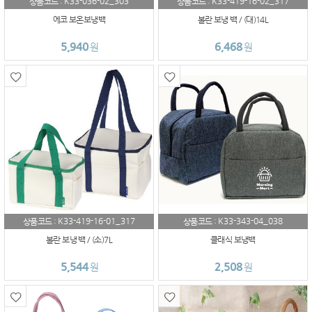
K33-036-02_303
K33-419-16-02_317
상품코드 :
상품코드 :
에코 보온보냉백
볼란 보냉 백 / (대)14L
5,940
6,468
원
원
K33-419-16-01_317
K33-343-04_038
상품코드 :
상품코드 :
볼란 보냉 백 / (소)7L
클래식 보냉백
5,544
2,508
원
원