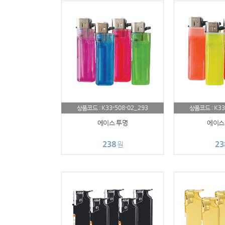
K33-508-02_293
K33
상품코드 :
상품코드 :
에이스 투명
에이스
238
23
원