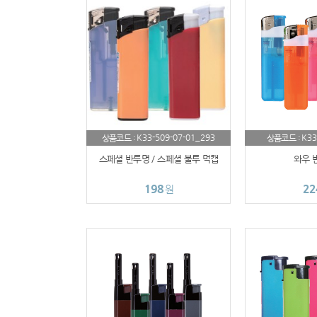
K33-509-07-01_293
K33
상품코드 :
상품코드 :
스페셜 반투명 / 스페셜 불투 먹캡
와우 반
198
22
원