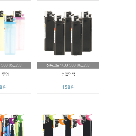
-508-05_293
K33-508-06_293
상품코드 :
반투명
수입먹색
8
158
원
원