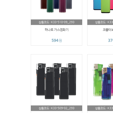
K33-510-09_293
K33
상품코드 :
상품코드 :
하나로 가스점화기
코불터보
594
37
원
K33-509-02_293
K33
상품코드 :
상품코드 :