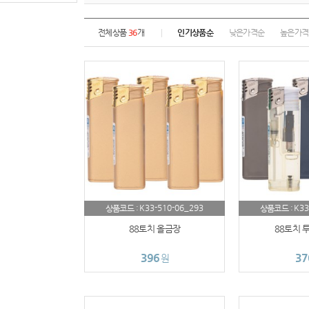
전체상품
36
개
인기상품순
낮은가격순
높은가격
K33-510-06_293
K33
상품코드 :
상품코드 :
88토치 올금장
88토치 
396
37
원