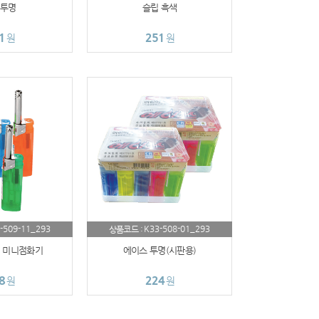
투명
슬립 흑색
1
251
원
원
-509-11_293
K33-508-01_293
상품코드 :
 미니점화기
에이스 투명(시판용)
8
224
원
원