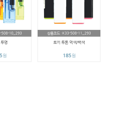
-508-10_293
K33-508-11_293
상품코드 :
 투명
토끼 투톤 먹색/백색
5
185
원
원