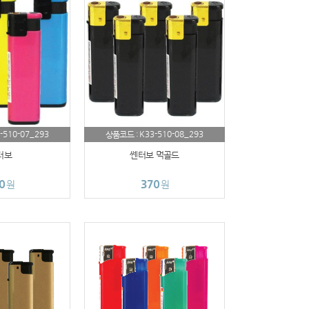
-510-07_293
K33-510-08_293
상품코드 :
터보
쎈터보 먹골드
0
370
원
원