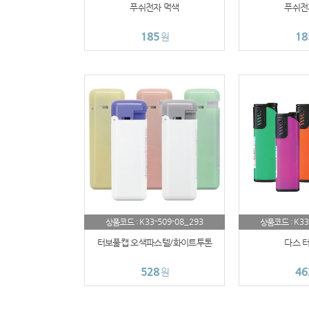
푸쉬전자 먹색
푸쉬전
185
18
원
K33-509-08_293
K33
상품코드 :
상품코드 :
터보풀캡 오색파스텔/화이트투톤
다스 
528
46
원