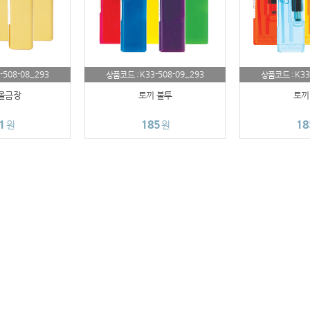
-508-08_293
K33-508-09_293
K33
상품코드 :
상품코드 :
올금장
토끼 불투
토끼
1
185
18
원
원