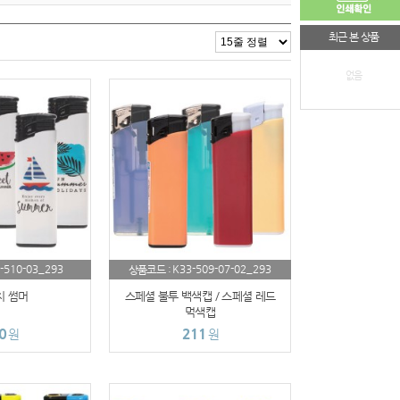
최근 본 상품
없음
-510-03_293
K33-509-07-02_293
상품코드 :
치 썸머
스페셜 불투 백색캡 / 스페셜 레드
먹색캡
0
211
원
원