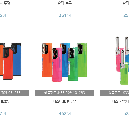
자 투명
슬립 불투
슬립
AP-100028
5
251
25
원
원
AP-100110
AP-100048
AP-100015
AP-100038
AP-100079
AP-100109
-509-09_293
K33-509-10_293
K33
상품코드 :
상품코드 :
AP-100103
터보불투
다스터보 반투명
다스 깜찍이
AP-100055
2
462
52
원
원
AP-100032