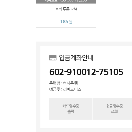
K33-508-12_293
상품코드 :
토끼 투톤 오색
185
원
입금계좌안내
602-910012-75105
은행명 : 하나은행
예금주 : 리파트너스
카드영수증
현금영수증
출력
조회