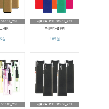
-510-12_293
K33-509-01_293
상품코드 :
보 금장
푸쉬전자 불투명
6
185
원
원
-509-05_293
K33-509-06_293
상품코드 :