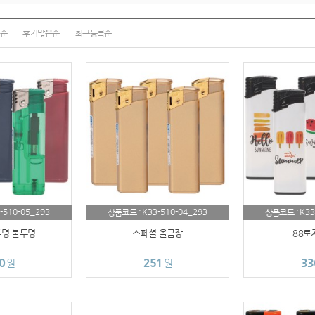
AP-100017
순
후기많은순
최근등록순
AP-100028
AP-100110
AP-100048
AP-100015
AP-100038
AP-100079
-510-05_293
K33-510-04_293
K33
상품코드 :
상품코드 :
AP-100109
투명 불투명
스페셜 올금장
88토
AP-100103
0
251
33
원
원
AP-100055