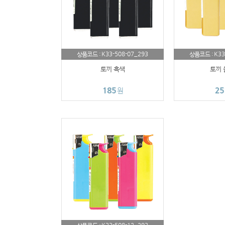
K33-508-07_293
K33
상품코드 :
상품코드 :
토끼 흑색
토끼 
185
25
원