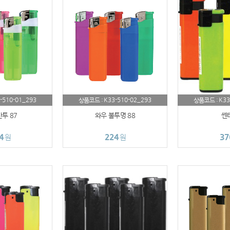
AP-100032
usb
AP-100003
AP-100062
AP-100073
-510-01_293
K33-510-02_293
K33
상품코드 :
상품코드 :
투 87
AP-100185
와우 불투명 88
쎈
4
224
37
원
원
AP-100067
AP-100053
AP-100068
AP-100020
보조배터리