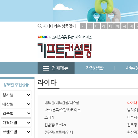
가나다라순 상품찾기
가
나
다
라
마
바
사
아
전체메뉴
가정/생활
사무/
라이타
용도별 추천상품
네프킨/네프킨함/티슈함
라이타
박스/봉투/쇼핑백/케이스
빌지(계
스티커
이쑤시
컵받침(코스타)
컵뚜껑
전단지/브로셔/인쇄
원산지