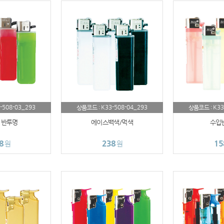
usb
AP-100003
AP-100062
AP-100073
AP-100185
-508-03_293
K33-508-04_293
K33
상품코드 :
상품코드 :
 반투명
AP-100067
에이스백색/먹색
수입
8
238
15
원
원
AP-100053
AP-100068
AP-100020
보조배터리