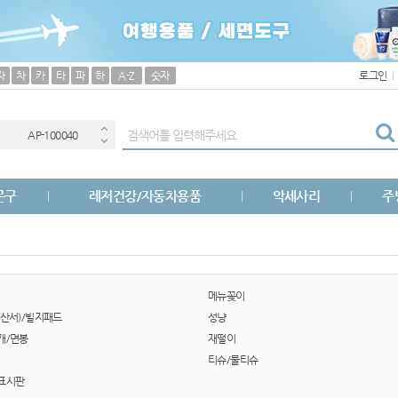
보조배터리
(
자
차
카
타
파
하
A-Z
숫자
로그인
AP-100033
AP-100040
AP-100051
문구
레저건강/자동차용품
악세사리
주
AP-100031
AP-100013
AP-100049
메뉴꽂이
산서)/빌지패드
성냥
AP-100029
개/면봉
재떨이
티슈/물티슈
AP-100100
표시판