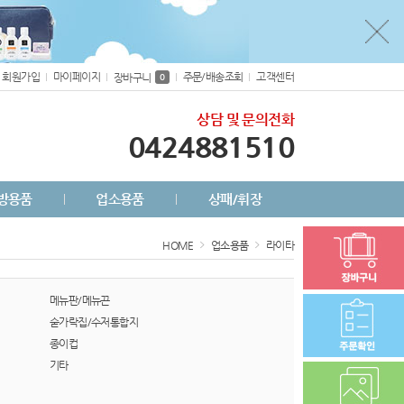
회원가입
마이페이지
주문/배송조회
고객센터
장바구니
0
상담 및 문의전화
0424881510
방용품
업소용품
상패/휘장
HOME
업소용품
라이타
메뉴판/메뉴끈
숟가락집/수저통합지
종이컵
기타