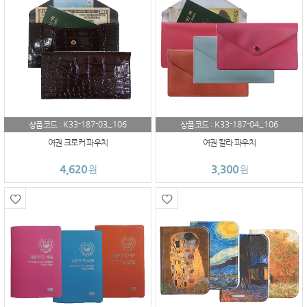
K33-187-03_106
K33-187-04_106
상품코드 :
상품코드 :
여권 크로커 파우치
여권 칼라 파우치
4,620
3,300
원
원