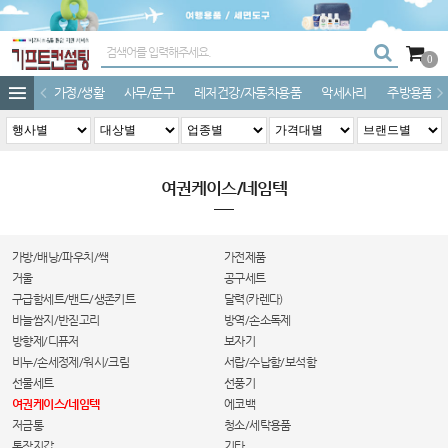
0
가정/생활
사무/문구
레저건강/자동차용품
악세사리
주방용품
여권케이스/네임텍
가방/배낭/파우치/쌕
가전제품
거울
공구세트
구급함세트/밴드/생존키트
달력(카렌다)
바늘쌈지/반짇고리
방역/손소독제
방향제/디퓨저
보자기
비누/손세정제/워시/크림
서랍/수납함/보석함
선물세트
선풍기
여권케이스/네임텍
에코백
저금통
청소/세탁용품
통장지갑
기타