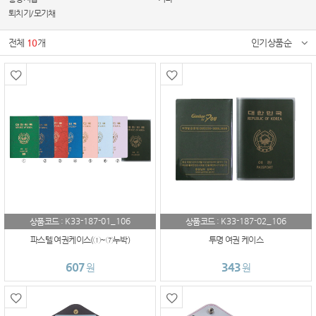
퇴치기/모기채
전체
10
개
인기상품순
K33-187-01_106
K33-187-02_106
상품코드 :
상품코드 :
파스텔 여권케이스(①~⑦누박)
투명 여권 케이스
607
343
원
원