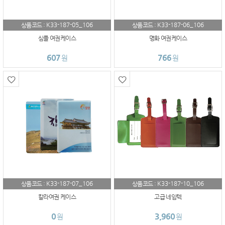
K33-187-05_106
K33-187-06_106
상품코드 :
상품코드 :
심플 여권케이스
명화 여권케이스
607
766
원
원
K33-187-07_106
K33-187-10_106
상품코드 :
상품코드 :
칼라여권 케이스
고급 네임텍
0
3,960
원
원