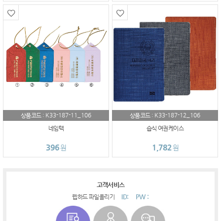
K33-187-11_106
K33-187-12_106
상품코드 :
상품코드 :
네임텍
습식 여권케이스
396
1,782
원
원
고객서비스
ID:
PW :
웹하드 파일올리기