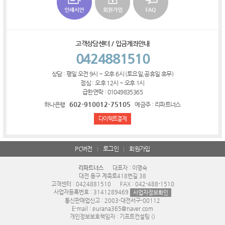
고객상담센터 / 입금계좌안내
0424881510
상담 : 평일 오전 9시 ~ 오후 6시 (토요일,공휴일 휴무)
점심 : 오후 12시 ~ 오후 1시
급한연락 : 01049835365
602-910012-75105
하나은행
예금주 : 리파트너스
다이렉트결제
PC버전
로그인
회원가입
리파트너스
대표자 : 이명숙
대전 동구 계족로418번길 38
고객센터 : 0424881510
FAX : 042-488-1510
사업자등록번호 : 3141289469
사업자정보확인
통신판매업신고 : 2003-대전서구-00112
E-mail : purana365@naver.com
개인정보보호책임자 : 기프트컨설팅 ()