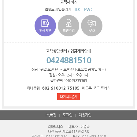
고객서비스
ID:
PW :
웹하드 파일올리기
고객상담센터 / 입금계좌안내
0424881510
상담 : 평일 오전 9시 ~ 오후 6시 (토요일,공휴일 휴무)
점심 : 오후 12시 ~ 오후 1시
급한연락 : 01049835365
602-910012-75105
하나은행
예금주 : 리파트너스
다이렉트결제
PC버전
로그인
회원가입
리파트너스
대표자 : 이명숙
대전 동구 계족로418번길 38
고객센터 : 0424881510
FAX : 042-488-1510