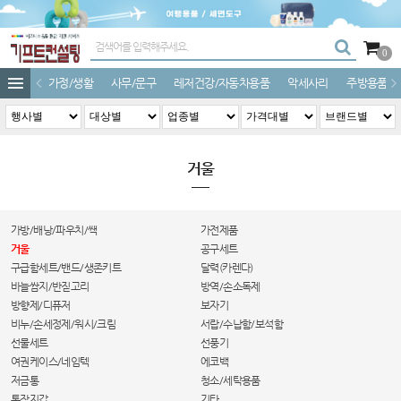
0
가정/생활
사무/문구
레저건강/자동차용품
악세사리
주방용품
거울
가방/배낭/파우치/쌕
가전제품
거울
공구세트
구급함세트/밴드/생존키트
달력(카렌다)
바늘쌈지/반짇고리
방역/손소독제
방향제/디퓨저
보자기
비누/손세정제/워시/크림
서랍/수납함/보석함
선물세트
선풍기
여권케이스/네임텍
에코백
저금통
청소/세탁용품
통장지갑
기타