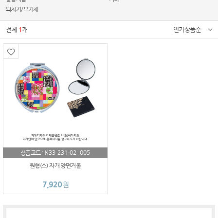
퇴치기/모기채
전체
1
개
인기상품순
K33-231-02_005
상품코드 :
원형(소) 자개 양면거울
7,920
원