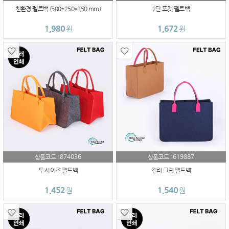
친환경 펠트백 (500*250*250 mm)
2단 포켓 펠트백
1,980
1,672
원
원
874036
619887
상품코드 :
상품코드 :
투 사이즈 펠트백
컬러 그립 펠트백
1,452
1,540
원
원