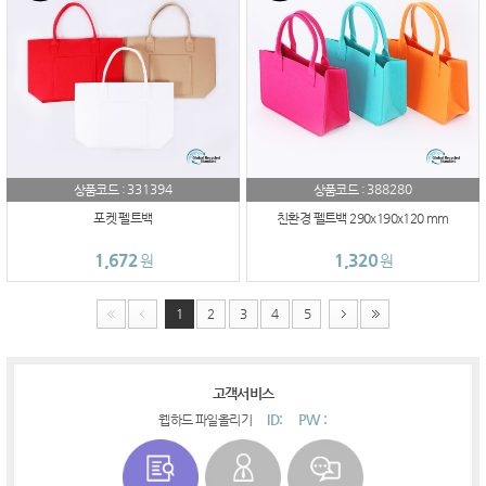
331394
388280
상품코드 :
상품코드 :
포켓 펠트백
친환경 펠트백 290x190x120 mm
1,672
1,320
원
원
1
2
3
4
5
고객서비스
ID:
PW :
웹하드 파일올리기