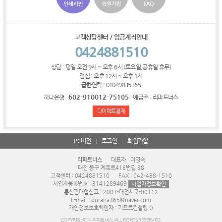
고객상담센터 / 입금계좌안내
0424881510
상담 : 평일 오전 9시 ~ 오후 6시 (토요일,공휴일 휴무)
점심 : 오후 12시 ~ 오후 1시
급한연락 : 01049835365
602-910012-75105
하나은행
예금주 : 리파트너스
다이렉트결제
PC버전
로그인
회원가입
리파트너스
대표자 : 이명숙
대전 동구 계족로418번길 38
고객센터 : 0424881510
FAX : 042-488-1510
사업자등록번호 : 3141289469
사업자정보확인
통신판매업신고 : 2003-대전서구-00112
E-mail : purana365@naver.com
개인정보보호책임자 : 기프트컨설팅 ()
COPYRIGHT © 리파트너스 ALL RIGHTS RESERVED.