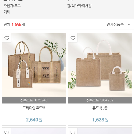
주전자/포트
칼/식가위/야채칼
기타
전체
1,656
개
인기상품순
675243
364232
상품코드 :
상품코드 :
프리미엄 쥬트백
쥬트백 3종
2,640
1,628
원
원