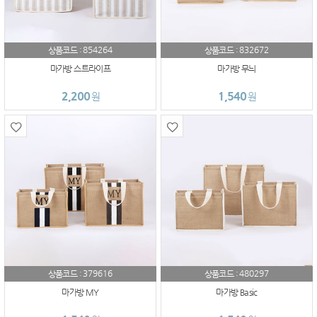
854264
832672
상품코드 :
상품코드 :
마가방 스트라이프
마가방 무늬
2,200
1,540
원
원
379616
480297
상품코드 :
상품코드 :
마가방 MY
마가방 Basic