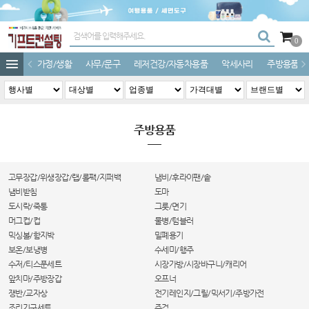
0
가정/생활
사무/문구
레저건강/자동차용품
악세사리
주방용품
주방용품
고무장갑/위생장갑/랩/롤팩/지퍼백
냄비/후라이팬/솥
냄비받침
도마
도시락/죽통
그릇/면기
머그컵/컵
물병/텀블러
믹싱볼/함지박
밀폐용기
보온/보냉병
수세미/행주
수저/티스푼세트
시장가방/시장바구니/캐리어
앞치마/주방장갑
오프너
쟁반/교자상
전기레인지/그릴/믹서기/주방가전
조리기구세트
주걱