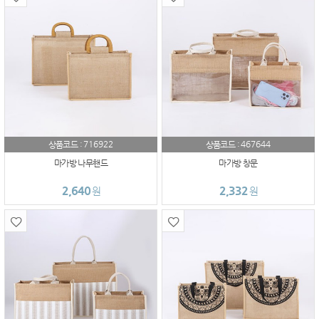
716922
467644
상품코드 :
상품코드 :
마가방 나무핸드
마가방 창문
2,640
2,332
원
원