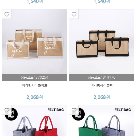
1,540
1,540
원
원
370254
914176
상품코드 :
상품코드 :
마가방사각화이트
마가방사각블랙
2,068
2,068
원
원