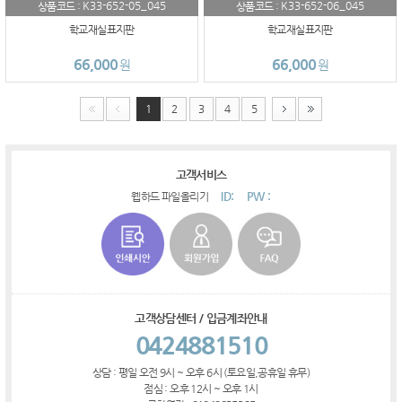
K33-652-05_045
K33-652-06_045
상품코드 :
상품코드 :
학교재실표지판
학교재실표지판
66,000
66,000
원
원
1
2
3
4
5
고객서비스
ID:
PW :
웹하드 파일올리기
고객상담센터 / 입금계좌안내
0424881510
상담 : 평일 오전 9시 ~ 오후 6시 (토요일,공휴일 휴무)
점심 : 오후 12시 ~ 오후 1시