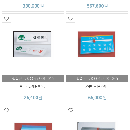
330,000
567,600
원
원
K33-652-01_045
K33-652-02_045
상품코드 :
상품코드 :
슬라이딩재실표지판
군부대재실표지판
26,400
66,000
원
원