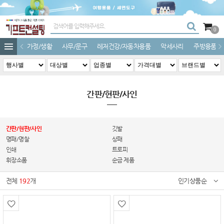
0
가정/생활
사무/문구
레저건강/자동차용품
악세사리
주방용품
간판/현판/사인
간판/현판/사인
깃발
명패/명찰
상패
인쇄
트로피
휘장소품
순금 제품
전체
192
개
인기상품순