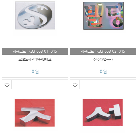
K33-653-01_045
K33-653-02_045
상품코드 :
상품코드 :
크롬도금 신한은행마크
신주채널문자
0
0
원
원