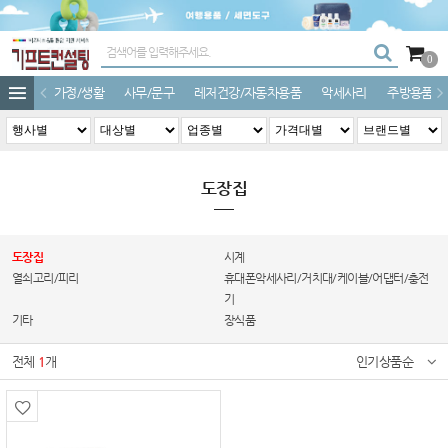
0
가정/생활
사무/문구
레저건강/자동차용품
악세사리
주방용품
도장집
도장집
시계
열쇠고리/피리
휴대폰악세사리/거치대/케이블/어댑터/충전
기
기타
장식품
전체
1
개
인기상품순