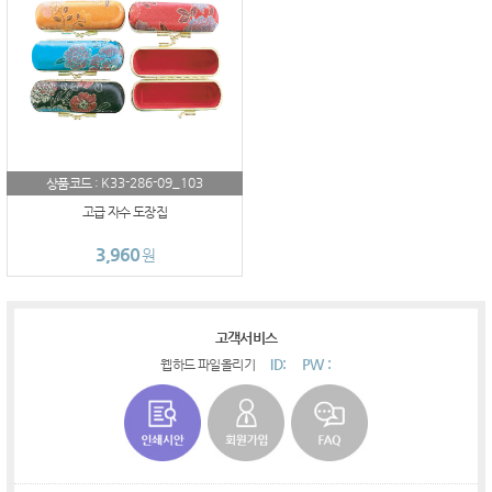
K33-286-09_103
상품코드 :
고급 자수 도장집
3,960
원
고객서비스
ID:
PW :
웹하드 파일올리기