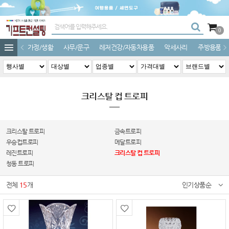
0
가정/생활
사무/문구
레저건강/자동차용품
악세사리
주방용품
크리스탈 컵 트로피
크리스탈 트로피
금속트로피
우승컵트로피
메달트로피
레진트로피
크리스탈 컵 트로피
청동 트로피
전체
15
개
인기상품순