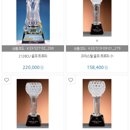
K33-527-02_288
K33-519-09-01_279
상품코드 :
상품코드 :
2126CU 골프 트로피
크리스탈 골프 트로피 小
220,000
158,400
원
원