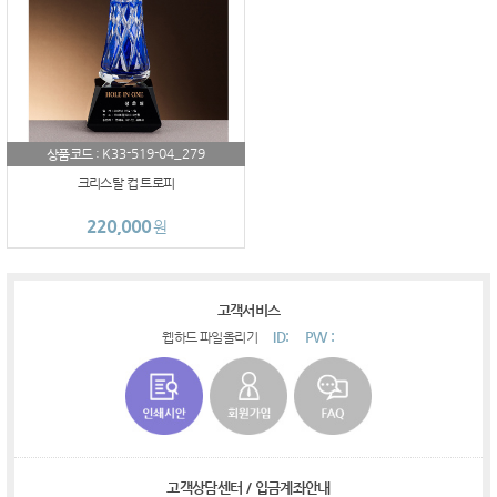
K33-519-04_279
상품코드 :
크리스탈 컵 트로피
220,000
원
고객서비스
ID:
PW :
웹하드 파일올리기
고객상담센터 / 입금계좌안내