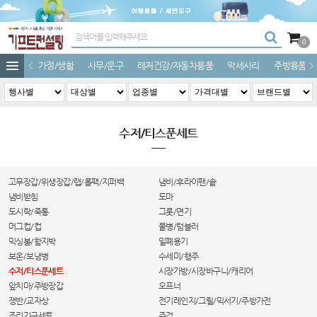
0
가정/생활
사무/문구
레저건강/자동차용품
악세사리
주방용품
수저/티스푼세트
고무장갑/위생장갑/랩/롤팩/지퍼백
냄비/후라이팬/솥
냄비받침
도마
도시락/죽통
그릇/면기
머그컵/컵
물병/텀블러
믹싱볼/함지박
밀폐용기
보온/보냉병
수세미/행주
수저/티스푼세트
시장가방/시장바구니/캐리어
앞치마/주방장갑
오프너
쟁반/교자상
전기레인지/그릴/믹서기/주방가전
조리기구세트
주걱