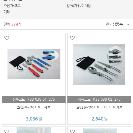
주전자/포트
칼/식가위/야채칼
기타
전체
324
개
인기상품순
K33-038-01_275
K33-038-02_275
상품코드 :
상품코드 :
2pcs 숟가락 + 포크 세트
3pcs 숟가락 + 포크 + 나이프 세트
3,036
2,640
원
원