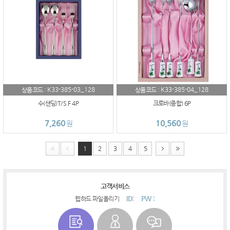
K33-385-03_128
K33-385-04_128
상품코드 :
상품코드 :
수(샌딩)T/S.F 4P
크로바(종합) 6P
7,260
10,560
원
원
1
2
3
4
5
고객서비스
ID:
PW :
웹하드 파일올리기