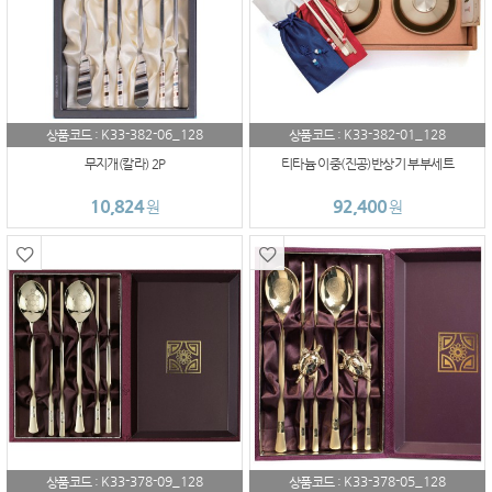
K33-382-06_128
K33-382-01_128
상품코드 :
상품코드 :
무지개(칼라) 2P
티타늄 이중(진공)반상기 부부세트
10,824
92,400
원
원
K33-378-09_128
K33-378-05_128
상품코드 :
상품코드 :