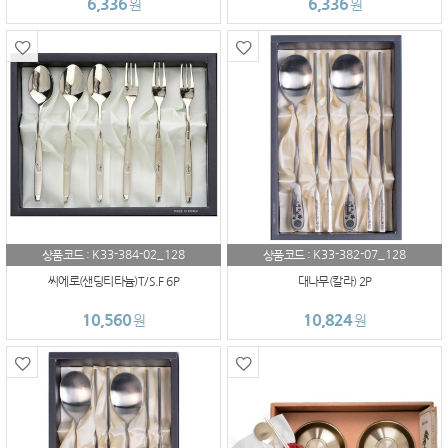
6,336
6,336
원
원
K33-384-02_128
K33-382-07_128
상품코드 :
상품코드 :
씨에로(샌딩티타늄)T/S.F 6P
대나무(칼라) 2P
10,560
10,824
원
원