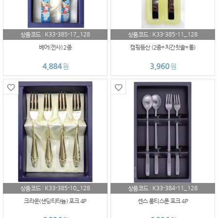
K33-385-17_128
K33-385-11_128
상품코드 :
상품코드 :
베어(전사) 2종
캠핑등산 (2종+치간칫솔+통)
4,884
3,960
원
원
K33-385-10_128
K33-384-11_128
상품코드 :
상품코드 :
크라운(샌딩티타늄) 포크 4P
센스 롱티스푼 포크 4P