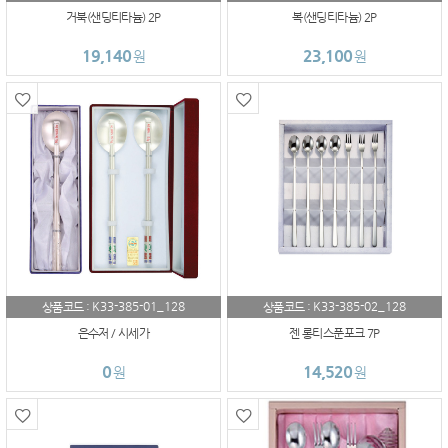
거북(샌딩티타늄) 2P
복(샌딩티타늄) 2P
19,140
23,100
원
원
K33-385-01_128
K33-385-02_128
상품코드 :
상품코드 :
은수저 / 시세가
젠 롱티스푼포크 7P
0
14,520
원
원