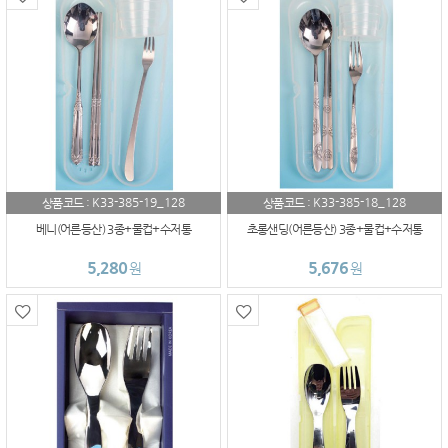
K33-385-19_128
K33-385-18_128
상품코드 :
상품코드 :
베니(어른등산) 3종+물컵+수저통
초롱샌딩(어른등산) 3종+물컵+수저통
5,280
5,676
원
원