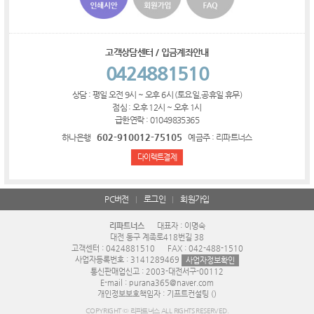
고객상담센터 / 입금계좌안내
0424881510
상담 : 평일 오전 9시 ~ 오후 6시 (토요일,공휴일 휴무)
점심 : 오후 12시 ~ 오후 1시
급한연락 : 01049835365
602-910012-75105
하나은행
예금주 : 리파트너스
다이렉트결제
PC버전
로그인
회원가입
리파트너스
대표자 : 이명숙
대전 동구 계족로418번길 38
고객센터 : 0424881510
FAX : 042-488-1510
사업자등록번호 : 3141289469
사업자정보확인
통신판매업신고 : 2003-대전서구-00112
E-mail : purana365@naver.com
개인정보보호책임자 : 기프트컨설팅 ()
COPYRIGHT © 리파트너스 ALL RIGHTS RESERVED.