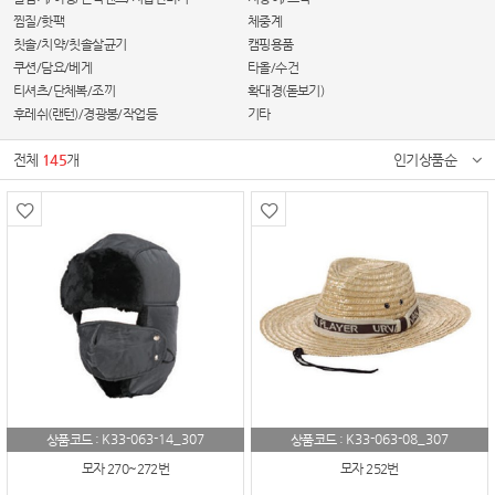
찜질/핫팩
체중계
칫솔/치약/칫솔살균기
캠핑용품
쿠션/담요/베게
타올/수건
티셔츠/단체복/조끼
확대경(돋보기)
후레쉬(랜턴)/경광봉/작업등
기타
전체
145
개
인기상품순
K33-063-14_307
K33-063-08_307
상품코드 :
상품코드 :
모자 270~272번
모자 252번