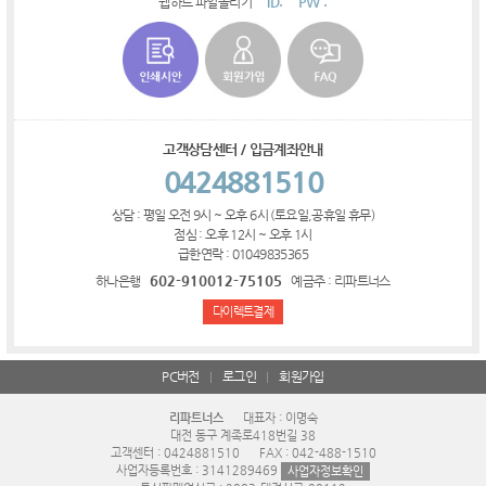
ID:
PW :
웹하드 파일올리기
고객상담센터 / 입금계좌안내
0424881510
상담 : 평일 오전 9시 ~ 오후 6시 (토요일,공휴일 휴무)
점심 : 오후 12시 ~ 오후 1시
급한연락 : 01049835365
602-910012-75105
하나은행
예금주 : 리파트너스
다이렉트결제
PC버전
로그인
회원가입
리파트너스
대표자 : 이명숙
대전 동구 계족로418번길 38
고객센터 : 0424881510
FAX : 042-488-1510
사업자등록번호 : 3141289469
사업자정보확인