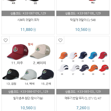
K33-067-09_129
K33-067-08_129
상품코드 :
상품코드 :
시보리 귀달이 모자
턱덮개 귀달이 CL-548
11,880
10,560
원
원
K33-066-07-01_129
K33-065-03_129
상품코드 :
상품코드 :
칠각 춘추 원단 (망사 가능)
메뚜기 반달 무지 CL-27 / CL-47
10,560
7,260
원
원