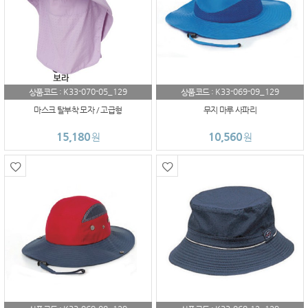
K33-070-05_129
K33-069-09_129
상품코드 :
상품코드 :
마스크 탈부착 모자 / 고급형
무지 마루 사파리
15,180
10,560
원
원