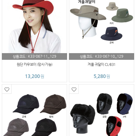
K33-067-11_129
K33-067-10_129
상품코드 :
상품코드 :
원단 카우보이 (망사 가능)
겨울 귀달이 CL-B31
13,200
5,280
원
원