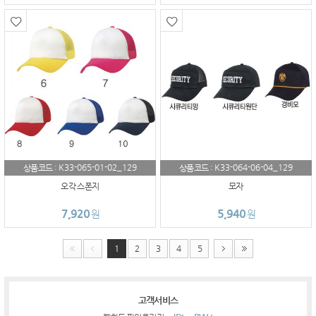
K33-065-01-02_129
K33-064-06-04_129
상품코드 :
상품코드 :
오각 스폰지
모자
7,920
5,940
원
원
1
2
3
4
5
고객서비스