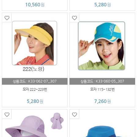
10,560
5,280
원
원
K33-062-07_307
K33-060-05_307
상품코드 :
상품코드 :
모자 222~223번
모자 115~132번
5,280
7,260
원
원