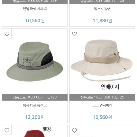
K33-069-08_129
K33-068-12_129
상품코드 :
상품코드 :
반달 배색 사파리
벙거지 양면
10,560
11,880
원
원
K33-068-11_129
K33-068-10_129
상품코드 :
상품코드 :
망사 테프 등산모
고급 면사파리
13,200
10,560
원
원