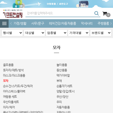
0
가정/생활
사무/문구
레저건강/자동차용품
악세사리
주방용품
모자
골프용품
놀이용품
돗자리/매트/방석
등산용품
마스크/마스크용품
맥가이버칼
모자
부채
손수건/스카프/두건/워머
손톱깍기세트
아이스박스/쿨러백
양말/장갑/토시
여행용 세트
우산/양산
우산타올세트
우의
의자/체어
자동차용품
줄넘기/아령/근력밴드/지압안마기
지팡이/스틱