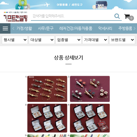
0
가정/생활
사무/문구
레저건강/자동차용품
악세사리
주방용품
상품 상세보기