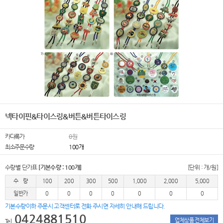
넥타이핀&타이스링&버튼&버튼타이스링
카다록가
0원
최소주문수량
100개
수량별 단가표
[기본수량 : 100개]
[단위 : 개/원]
수 량
100
200
300
500
1,000
2,000
5,000
일반가
0
0
0
0
0
0
0
기본수량이하 주문시 고객센터로 전화 주시면 자세히 안내해 드립니다.
0424881510
업체상품 전체보기
Tel.