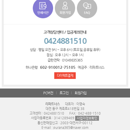
고객상담센터 / 입금계좌안내
0424881510
상담 : 평일 오전 9시 ~ 오후 6시 (토요일,공휴일 휴무)
점심 : 오후 12시 ~ 오후 1시
급한연락 : 01049835365
602-910012-75105
하나은행
예금주 : 리파트너스
다이렉트결제
PC버전
로그인
회원가입
리파트너스
대표자 : 이명숙
대전 동구 계족로418번길 38
고객센터 : 0424881510
FAX : 042-488-1510
사업자등록번호 : 3141289469
사업자정보확인
통신판매업신고 : 2003-대전서구-00112
E-mail : purana365@naver.com