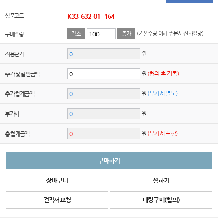
상품코드
K33-632-01_164
(기본수량 이하 주문시 전화요망)
구매수량
감소
증가
원
적용단가
원
(협의 후 기록)
추가 및 할인금액
원
(부가세 별도)
추가 합계금액
원
부가세
원
(부가세 포함)
총 합계금액
구매하기
장바구니
찜하기
견적서요청
대량구매(협의)