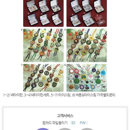
1~2) 넥타이핀, 3~4)넥타이핀세트, 5~7) 타이스링, 8) 버튼&타이스링 가격별도문의
고객서비스
ID:
PW :
웹하드 파일올리기