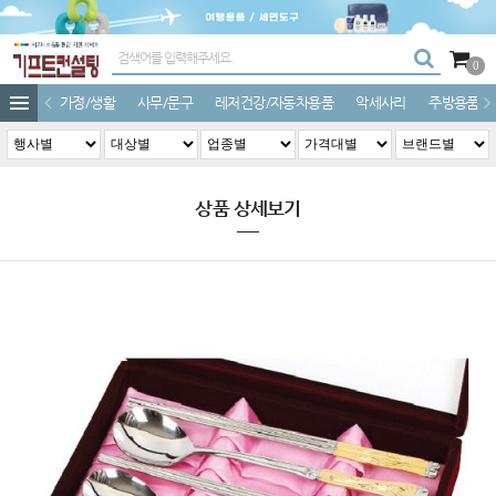
0
가정/생활
사무/문구
레저건강/자동차용품
악세사리
주방용품
상품 상세보기