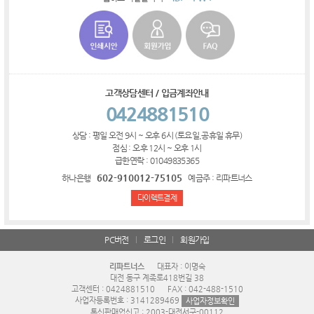
고객상담센터 / 입금계좌안내
0424881510
상담 : 평일 오전 9시 ~ 오후 6시 (토요일,공휴일 휴무)
점심 : 오후 12시 ~ 오후 1시
급한연락 : 01049835365
602-910012-75105
하나은행
예금주 : 리파트너스
다이렉트결제
PC버전
로그인
회원가입
리파트너스
대표자 : 이명숙
대전 동구 계족로418번길 38
고객센터 : 0424881510
FAX : 042-488-1510
사업자등록번호 : 3141289469
사업자정보확인
통신판매업신고 : 2003-대전서구-00112