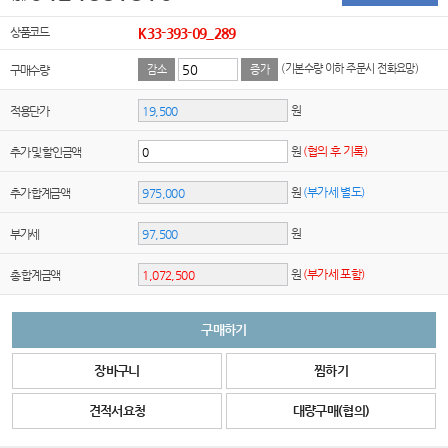
상품코드
K33-393-09_289
(기본수량 이하 주문시 전화요망)
구매수량
감소
증가
원
적용단가
원
(협의 후 기록)
추가 및 할인금액
원
(부가세 별도)
추가 합계금액
원
부가세
원
(부가세 포함)
총 합계금액
구매하기
장바구니
찜하기
견적서요청
대량구매(협의)