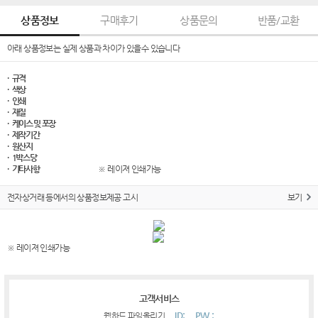
상품정보
구매후기
상품문의
반품/교환
아래 상품정보는 실제 상품과 차이가 있을수 있습니다
· 규격
· 색상
· 인쇄
· 재질
· 케이스 및 포장
· 제작기간
· 원산지
· 1박스당
· 기타사항
※ 레이져 인쇄가능
전자상거래 등에서의 상품정보제공 고시
보기
※ 레이져 인쇄가능
고객서비스
ID:
PW :
웹하드 파일올리기