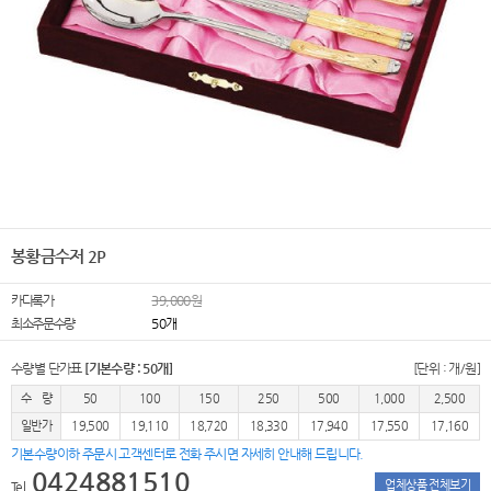
봉황금수저 2P
카다록가
39,000원
최소주문수량
50개
수량별 단가표
[기본수량 : 50개]
[단위 : 개/원]
수 량
50
100
150
250
500
1,000
2,500
일반가
19,500
19,110
18,720
18,330
17,940
17,550
17,160
기본수량이하 주문시 고객센터로 전화 주시면 자세히 안내해 드립니다.
0424881510
업체상품 전체보기
Tel.