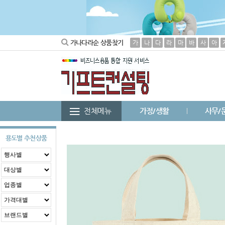
가나다라순 상품찾기
가
나
다
라
마
바
사
아
전체메뉴
가정/생활
사무/
용도별 추천상품