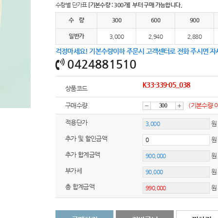
수량별 단가표
[기본수량 : 300개] 부터 구매 가능합니다.
AP-100100
수 량
300
600
900
AP-100017
일반가
3,000
2,940
2,880
AP-100028
걱정마세요! 기본수량이하 주문시 고객센터로 전화 주시면 자
0424881510
AP-100110
K33-339-05_038
상품코드
AP-100048
구매수량
(기본수량 
AP-100015
감
증
적용단가
원
AP-100038
추가 및 할인금액
소
가
추가 합계금액
AP-100079
부가세
원
AP-100109
총 합계금액
AP-100103