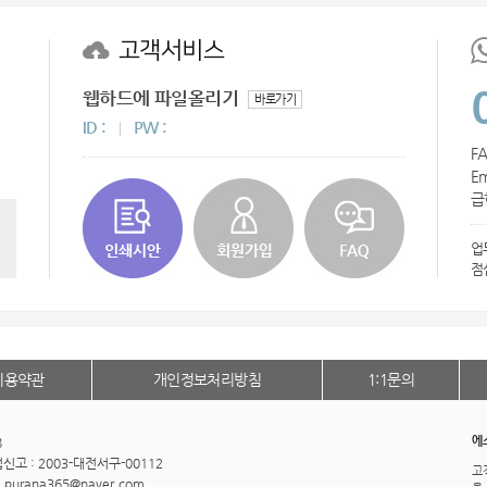
AP-100032
고객서비스
usb
웹하드에 파일올리기
바로가기
AP-100003
ID :
PW :
FA
AP-100062
Em
급
AP-100073
업
AP-100185
점
AP-100067
AP-100053
이용약관
개인정보처리방침
1:1문의
AP-100068
에
8
AP-100020
고 : 2003-대전서구-00112
고
: purana365@naver.com