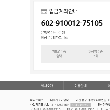
입금계좌안내
602-910012-75105
은행명 : 하나은행
예금주 : 리파트너스
카드영수증
현금영수증
출력
조회
회사소개
이용안내
리파트너스
대표자 : 이명숙
대전 동구 계족로418번길 3
사업자등록번호 : 3141289469
통신판매업신
사업자정보확인
고객센터 : 0424881510
FAX : 042-488-1510
Email 