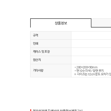
상품정보
규격
인쇄
케이스 및 포장
원산지
•280×200×90mm
기타사항
•면10수 미색 / 양면 무지
※ 사이즈는 ±2cm정도 오차가 
전자상거래 등에서의 상품정보제공고시