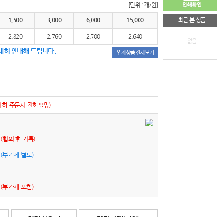
[단위 : 개/원]
1,500
3,000
6,000
15,000
최근 본 상품
2,820
2,760
2,700
2,640
없음
세히 안내해 드립니다.
업체상품 전체보기
이하 주문시 전화요망)
원
(협의 후 기록)
원
(부가세 별도)
원
(부가세 포함)