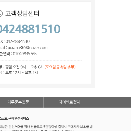
고객상담센터
0424881510
X : 042-488-1510
ail : purana365@naver.com
한연락 : 01049835365
무 : 평일 오전 9시 ~ 오후 6시
(토요일,공휴일 휴무)
심 : 오후 12시 ~ 오후 1시
자주묻는질문
다이렉트결제
스크로 구매안전서비스
객님은 안전거래를 위해 현금으로 5만원이상 결제시 구매자가 보호를 받