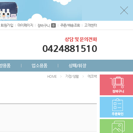
회원가입
마이페이지
주문/배송조회
고객센터
장바구니
0
상담 및 문의전화
0424881510
방용품
업소용품
상패/휘장
가정/생활
에코백
HOME