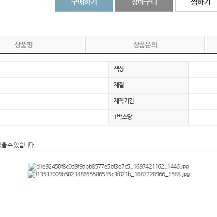
구매하기
장바구니
찜하기
AP-100055
AP-100032
상품평
상품문의
usb
AP-100003
색상
재질
AP-100062
제작기간
AP-100073
1박스당
AP-100185
있을 수 있습니다.
AP-100067
AP-100053
AP-100068
AP-100020