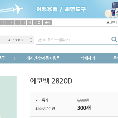
보조배터리
자
차
카
타
파
하
A-Z
숫자
로그인
(
AP-100033
AP-100040
문구
레저건강/자동차용품
악세사리
주
AP-100051
AP-100031
에코백 2820D
AP-100013
AP-100049
카다록가
6,000원
300개
최소주문수량
AP-100029