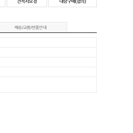
견적서요청
대량구매(협의)
배송/교환/반품안내