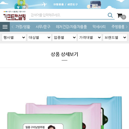
0
가정/생활
사무/문구
레저건강/자동차용품
악세사리
주방용품
상품 상세보기