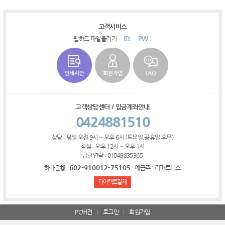
고객서비스
ID:
PW :
웹하드 파일올리기
고객상담센터 / 입금계좌안내
0424881510
상담 : 평일 오전 9시 ~ 오후 6시 (토요일,공휴일 휴무)
점심 : 오후 12시 ~ 오후 1시
급한연락 : 01049835365
602-910012-75105
하나은행
예금주 : 리파트너스
다이렉트결제
PC버전
로그인
회원가입