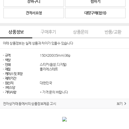
장바구니
찜하기
견적서요청
대량구매(협의)
상품정보
구매후기
상품문의
반품/교환
아래 상품정보는 실제 상품과 차이가 있을수 있습니다
· 규격
150X200(±5mm)36g
· 색상
· 인쇄
스티커(옵셑,디지털)
· 재질
폴리에스테르
· 케이스 및 포장
· 제작기간
· 원산지
대한민국
· 1박스당
· 기타사항
* 가격 문의 바랍니다
전자상거래 등에서의 상품정보제공 고시
보기