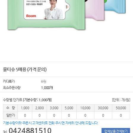
물티슈 5매용 (가격 문의)
카다록가
0원
최소주문수량
1,000개
수량별 단가표
[기본수량 : 1,000개]
[단위 : 개/원]
수 량
1,000
2,000
3,000
5,000
10,000
30,000
50,000
일반가
0
0
0
0
0
0
0
기본수량이하 주문시 고객센터로 전화 주시면 자세히 안내해 드립니다.
0424881510
업체상품 전체보기
Tel.