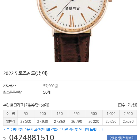
2022-5 로즈골드(남,여)
카다록가
57,000원
최소주문수량
50개
수량별 단가표
[기본수량 : 50개]
[단위 : 개/원]
수 량
50
100
150
250
500
1,000
2,500
일반가
28,500
27,930
27,360
26,790
26,220
25,650
25,080
기본수량이하 주문시 고객센터로 전화 주시면 자세히 안내해 드립니다.
0424881510
업체상품 전체보기
Tel.