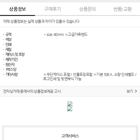
상품정보
구매후기
상품문의
반품/교환
아래 상품정보는 실제 상품과 차이가 있을수 있습니다
· 규격
•size:40mm ※고급가죽밴드
· 색상
· 인쇄
· 재질
· 케이스 및 포장
· 제작기간
· 원산지
· 1박스당
· 기타사항
※우단케이스 포함 / 선물포장포함 ※기본 50EA, 소량 인쇄별도 /
로고인쇄 및 뒷면부식 가능
전자상거래 등에서의 상품정보제공 고시
보기
고객서비스