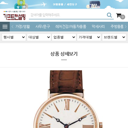
0
가정/생활
사무/문구
레저건강/자동차용품
악세사리
주방용품
상품 상세보기