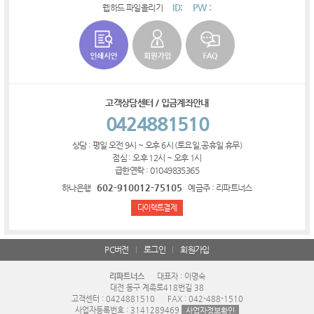
ID:
PW :
웹하드 파일올리기
고객상담센터 / 입금계좌안내
0424881510
상담 : 평일 오전 9시 ~ 오후 6시 (토요일,공휴일 휴무)
점심 : 오후 12시 ~ 오후 1시
급한연락 : 01049835365
602-910012-75105
하나은행
예금주 : 리파트너스
다이렉트결제
PC버전
로그인
회원가입
리파트너스
대표자 : 이명숙
대전 동구 계족로418번길 38
고객센터 : 0424881510
FAX : 042-488-1510
사업자등록번호 : 3141289469
사업자정보확인