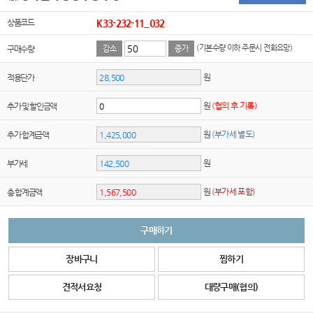
상품코드
K33-232-11_032
(기본수량 이하 주문시 전화요망)
구매수량
감소
증가
원
적용단가
원
(협의 후 기록)
추가 및 할인금액
원
(부가세 별도)
추가 합계금액
원
부가세
원
(부가세 포함)
총 합계금액
구매하기
장바구니
찜하기
견적서요청
대량구매(협의)